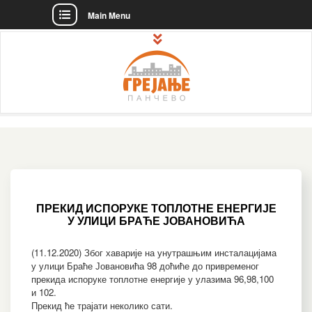
Main Menu
Skip
to
content
ЈКП "Грејање" – званична интернет
JKP "Grejanje" Pančevo – Štedimo
презентација!
energiju, čuvajmo novac i
okruženje!
ПРЕКИД ИСПОРУКЕ ТОПЛОТНЕ ЕНЕРГИЈЕ
У УЛИЦИ БРАЋЕ ЈОВАНОВИЋА
(11.12.2020) Због хаварије на унутрашњим инсталацијама
у улици Браће Јовановића 98 доћиће до привременог
прекида испоруке топлотне енергије у улазима 96,98,100
и 102.
Прекид ће трајати неколико сати.