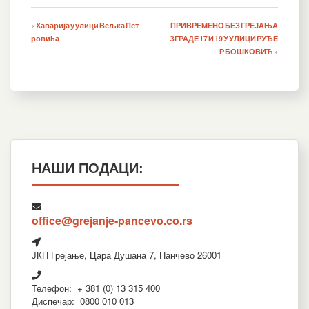
Кретање
« Хаварија у улици Вељка Пет
ПРИВРЕМЕНО БЕЗ ГРЕЈАЊА
ровића
ЗГРАДЕ 17 И 19 У УЛИЦИ РУЂЕ
чланка
Р БОШКОВИЋ »
НАШИ ПОДАЦИ:
office@grejanje-pancevo.co.rs
ЈКП Грејање, Цара Душана 7, Панчево 26001
Телефон: + 381 (0) 13 315 400
Диспечар: 0800 010 013