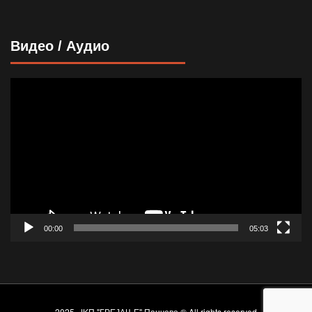
Видео / Аудио
Прегледач
видео
записа
00:00
05:03
2025. JKП "ГРЕЈАЊЕ" Панчево ® All rights reserved