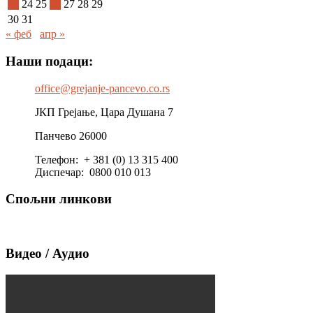
23
24
25
26
27
28
29
30
31
« феб
апр »
Наши подаци:
office@grejanje-pancevo.co.rs
ЈКП Грејање, Цара Душана 7
Панчево 26000
Телефон: + 381 (0) 13 315 400
Диспечар: 0800 010 013
Спољни линкови
Видео / Аудио