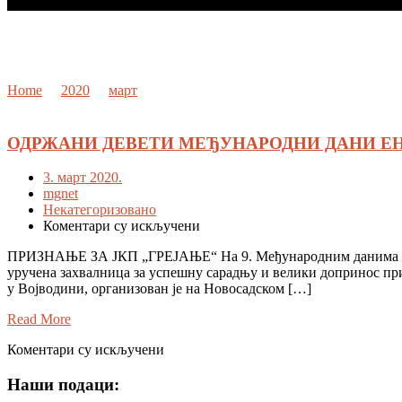
Дан:
3. март 2020.
Home
›
2020
›
март
›
03
ОДРЖАНИ ДЕВЕТИ МЕЂУНАРОДНИ ДАНИ ЕН
3. март 2020.
mgnet
Некатегоризовано
на
Коментари су искључени
ОДРЖАНИ
ПРИЗНАЊЕ ЗА ЈКП „ГРЕЈАЊЕ“ На 9. Међународним данима енерг
ДЕВЕТИ
уручена захвалница за успешну сарадњу и велики допринос пр
МЕЂУНАРОДНИ
у Војводини, организован је на Новосадском […]
ДАНИ
ЕНЕРГЕТИКЕ
Read More
И
ИНВЕСТИЦИЈА
на
Коментари су искључени
У
ОДРЖАНИ
НОВОМ
ДЕВЕТИ
Наши подаци:
САДУ
МЕЂУНАРОДНИ