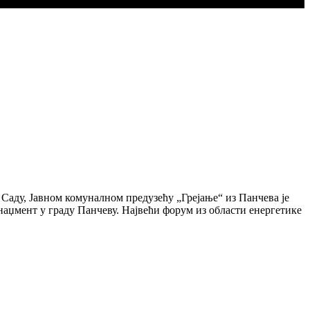
ду, Јавном комуналном предузећу „Грејање“ из Панчева је
џмент у граду Панчеву. Највећи форум из области енергетике