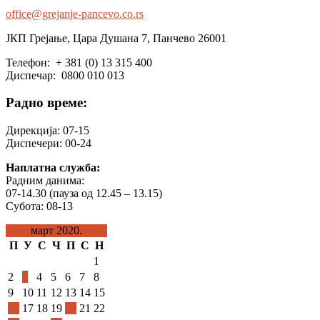
ДАНИ
office@grejanje-pancevo.co.rs
ЕНЕРГЕТИКЕ
И
ЈКП Грејање, Цара Душана 7, Панчево 26001
ИНВЕСТИЦИЈА
У
Телефон: + 381 (0) 13 315 400
НОВОМ
Диспечар: 0800 010 013
САДУ
Радно време:
Дирекција: 07-15
Диспечери: 00-24
Наплатна служба:
Радним данима:
07-14.30 (пауза од 12.45 – 13.15)
Субота: 08-13
март 2020.
П
У
С
Ч
П
С
Н
1
2
3
4
5
6
7
8
9
10
11
12
13
14
15
16
17
18
19
20
21
22