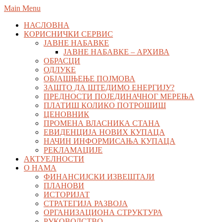
Skip
Main Menu
to
НАСЛОВНА
content
КОРИСНИЧКИ СЕРВИС
ЈАВНЕ НАБАВКЕ
ЈАВНЕ НАБАВКЕ – АРХИВА
ОБРАСЦИ
ОДЛУКЕ
ОБЈАШЊЕЊЕ ПОЈМОВА
ЗАШТО ДА ШТЕДИМО ЕНЕРГИЈУ?
ПРЕДНОСТИ ПОЈЕДИНАЧНОГ МЕРЕЊА
ПЛАТИШ КОЛИКО ПОТРОШИШ
ЦЕНОВНИК
ПРОМЕНА ВЛАСНИКА СТАНА
ЕВИДЕНЦИЈА НОВИХ КУПАЦА
НАЧИН ИНФОРМИСАЊА КУПАЦА
РЕКЛАМАЦИЈЕ
АКТУЕЛНОСТИ
О НАМА
ФИНАНСИЈСКИ ИЗВЕШТАЈИ
ПЛАНОВИ
ИСТОРИЈАТ
СТРАТЕГИЈА РАЗВОЈА
ОРГАНИЗАЦИОНА СТРУКТУРА
РУКОВОДСТВО