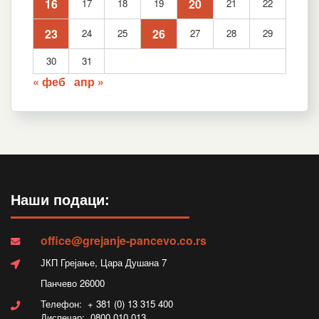
16
20
17
18
19
21
22
23
26
24
25
27
28
29
30
31
« феб
апр »
Наши подаци:
office@grejanje-pancevo.co.rs
ЈКП Грејање, Цара Душана 7
Панчево 26000
Телефон: + 381 (0) 13 315 400
Диспечар: 0800 010 013