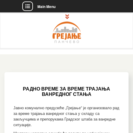
Main Menu
Skip
to
content
ЈКП "Грејање" – званична интернет
JKP "Grejanje" Pančevo – Štedimo
презентација!
energiju, čuvajmo novac i
okruženje!
РАДНО ВРЕМЕ ЗА ВРЕМЕ ТРАЈАЊА
ВАНРЕДНОГ СТАЊА
Јавно комунално предузеће „Грејање“ је организовало рад
за време трајања ванредног стања у складу са
закључцима и препорукама Градског штаба за ванредне
ситуације.