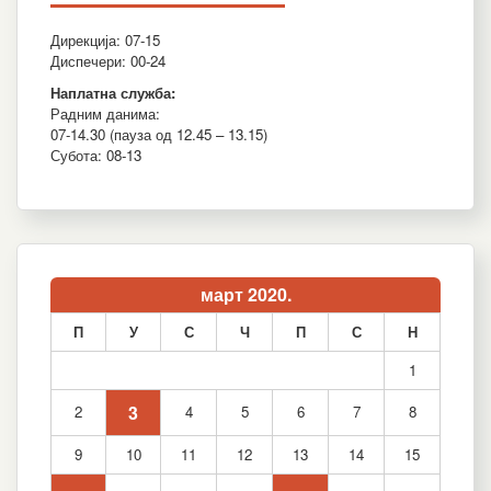
Дирекција: 07-15
Диспечери: 00-24
Наплатна служба:
Радним данима:
07-14.30 (пауза од 12.45 – 13.15)
Субота: 08-13
март 2020.
П
У
С
Ч
П
С
Н
1
3
2
4
5
6
7
8
9
10
11
12
13
14
15