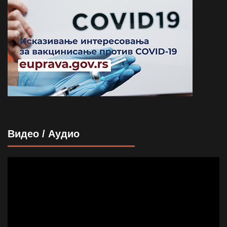
Видео / Аудио
Прегледач
видео
записа